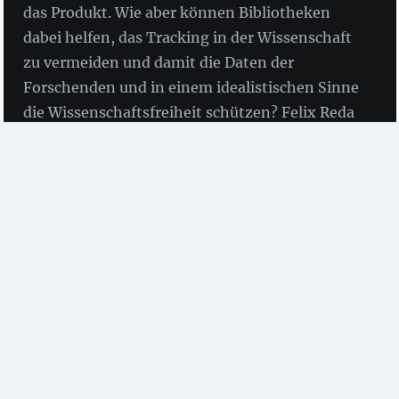
das Produkt. Wie aber können Bibliotheken
dabei helfen, das Tracking in der Wissenschaft
zu vermeiden und damit die Daten der
Forschenden und in einem idealistischen Sinne
die Wissenschaftsfreiheit schützen? Felix Reda
zeigt im Interview Ansatzpunkte und
Fallstricke.
Ein Interview mit Felix Reda
(Gesellschaft für
Freiheitsrechte e.V.)