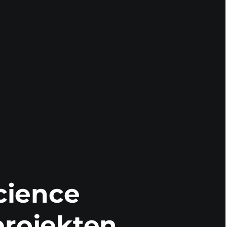
cience
projekten,