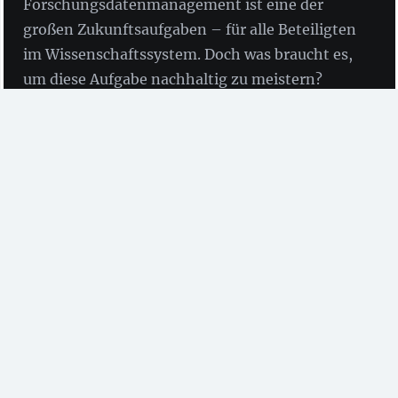
Forschungsdatenmanagement ist eine der
großen Zukunftsaufgaben – für alle Beteiligten
im Wissenschaftssystem. Doch was braucht es,
um diese Aufgabe nachhaltig zu meistern?
Dieser Frage hat sich ein prominent besetzter
Workshop kürzlich gewidmet.
von Prof. Dr. Udo Kragl, Prof. Dr. Anne Lauber-
Rönsberg, Prof. Dr. Klaus Tochtermann, Dr. Oda
Cordes und Dr. Anna Maria Höfler