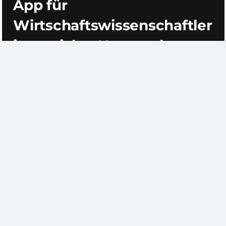
App für
Wirtschaftswissenschaftler
im sozialen Netzwerk
Heute rückt EconBiz, das Fachportal für die
Wirtschaftswissenschaften, noch ein Stück näher an
die Zielgruppe heran! Denn ab sofort bietet die ZBW
eine Timeline-App für die komfortable Recherche
direkt auf Facebook an.
Schon früh hat die ZBW damit begonnen, etablierte
Bibliotheksdienste zu flexibilisieren und sie in