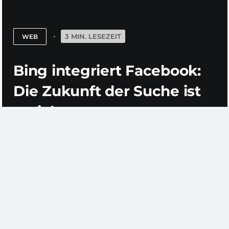
3 MIN. LESEZEIT
WEB
Bing integriert Facebook:
Die Zukunft der Suche ist
sozial
Ich hatte schon an
anderer Stelle
darüber berichtet:
Microsofts Suchmaschine Bing hat vergangene Nacht
fast den kompletten Suchindex für eine
umfassende
Facebook-Integration
geöffnet .