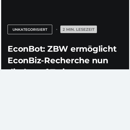
2 MIN. LESEZEIT
UNKATEGORISIERT
EconBot: ZBW ermöglicht
EconBiz-Recherche nun
direkt auf Twitter
Dürfen wir vorstellen? Dies ist EconBot (
@EconBot
),
die neue Twitter-Hilfe für alle Studierenden und
Forschenden der Wirtschaftswissenschaften. Die ZBW