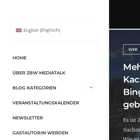
Englisch
English
(
)
WEB
HOME
Meh
ÜBER ZBW MEDIATALK
Kac
BLOG KATEGORIEN
Bin
geb
VERANSTALTUNGSKALENDER
NEWSLETTER
Es ist 
Suchm
GASTAUTOR:IN WERDEN
Wie wi