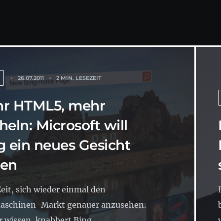
26.07.2011
2 MIN. LESEZEIT
r HTML5, mehr
heln: Microsoft will
g ein neues Gesicht
en
Zeit, sich wieder einmal den
aschinen-Markt genauer anzusehen.
r wissen, knabbert Bing...