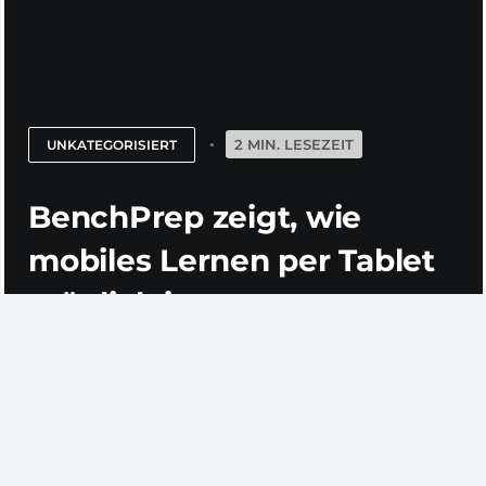
2 MIN. LESEZEIT
UNKATEGORISIERT
BenchPrep zeigt, wie
mobiles Lernen per Tablet
möglich ist
Willkommen in den Vereinigten Staaten, dem Land
der zeitgemäßen Möglichkeiten! Wer sich