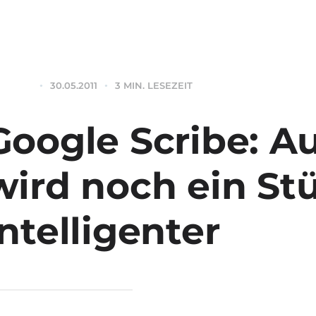
30.05.2011
3 MIN. LESEZEIT
WEB
Google Scribe: A
wird noch ein St
intelligenter