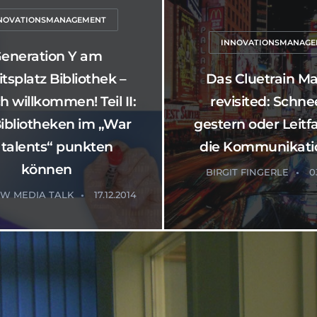
NOVATIONSMANAGEMENT
INNOVATIONSMANAG
eneration Y am
tsplatz Bibliothek –
Das Cluetrain Ma
ch willkommen! Teil II:
revisited: Schne
ibliotheken im „War
gestern oder Leitf
r talents“ punkten
die Kommunikatio
können
BIRGIT FINGERLE
0
W MEDIA TALK
17.12.2014