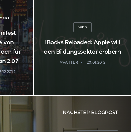
EMENT
WEB
nifest
e von
iBooks Reloaded: Apple will
aden für
den Bildungssektor erobern
n 2.0?
AVATTER
20.01.2012
3.12.2014
NÄCHSTER BLOGPOST