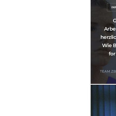
IN
G
Arbei
herzli
Wie B
fo
TEAM ZB