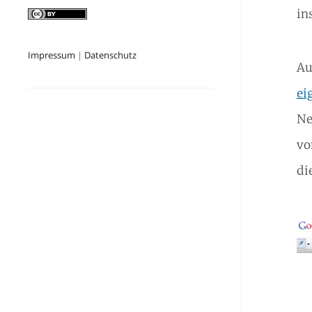
in
Impressum
|
Datenschutz
Au
ei
Ne
vo
di