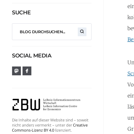
ei
SUCHE
ko
be
Be
SOCIAL MEDIA
Um
Sc
Vo
ei
lä
um
Die Inhalte auf dieser Website sind – soweit
nicht anders vermerkt – unter der
Creative
Gr
Commons-Lizenz BY 4.0
lizenziert.