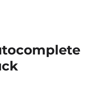
utocomplete
ück