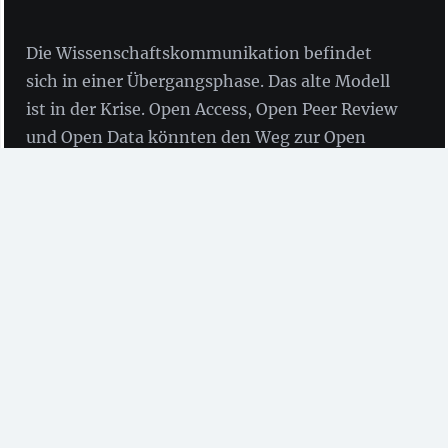
Die Wissenschaftskommunikation befindet
sich in einer Übergangsphase. Das alte Modell
ist in der Krise. Open Access, Open Peer Review
und Open Data könnten den Weg zur Open
Science ebnen, wie bei der EA Annual
Conference 2016 dargestellt wurde.
von Olaf Siegert
Die
EA European Academy of Technology and
Innovation Assessment
organisiert jedes Jahr
Fachtagungen zu unterschiedlichen Themen. Die
letzte Tagung fand am 26. und 27.01.2016 in Mainz