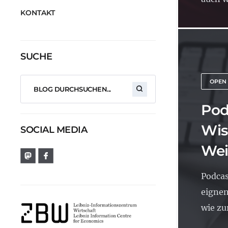
KONTAKT
SUCHE
OPEN
Pod
Wis
SOCIAL MEDIA
Wei
Podcas
eignen
wie zur