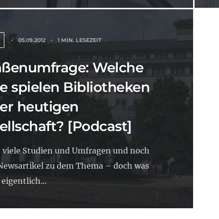
05.09.2012
1 MIN. LESEZEIT
aßenumfrage: Welche
le spielen Bibliotheken
der heutigen
ellschaft? [Podcast]
t viele Studien und Umfragen und noch
Newsartikel zu dem Thema – doch was
eigentlich...