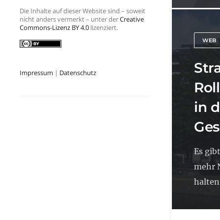
Die Inhalte auf dieser Website sind – soweit
nicht anders vermerkt – unter der
Creative
Commons-Lizenz BY 4.0
lizenziert.
WEB
Str
Impressum
|
Datenschutz
Rol
in 
Ges
Es gib
mehr 
halten 