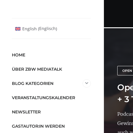
Englisch
English
(
)
HOME
ÜBER ZBW MEDIATALK
OPEN
BLOG KATEGORIEN
Ope
+ 3
VERANSTALTUNGSKALENDER
NEWSLETTER
Podcas
Gewinn
GASTAUTOR:IN WERDEN
auch w