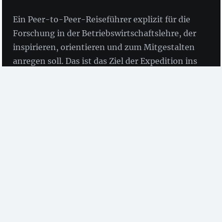
Ein Peer-to-Peer-Reiseführer explizit für die
Forschung in der Betriebswirtschaftslehre, der
inspirieren, orientieren und zum Mitgestalten
anregen soll. Das ist das Ziel der Expedition ins
Open-Science-Land. Welche Besonderheiten
weist die neue Publikation auf?
von
Birgit Fingerle
(ZBW)