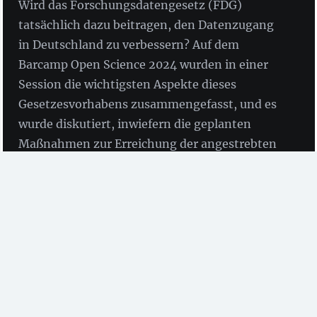
Wird das Forschungsdatengesetz (FDG)
tatsächlich dazu beitragen, den Datenzugang
in Deutschland zu verbessern? Auf dem
Barcamp Open Science 2024 wurden in einer
Session die wichtigsten Aspekte dieses
Gesetzesvorhabens zusammengefasst, und es
wurde diskutiert, inwiefern die geplanten
Maßnahmen zur Erreichung der angestrebten
Ziele beitragen können oder ob stattdessen
etwas anderes getan werden sollte.
von Christian Busse
(Deutschen
Krebsforschungszentrum – DKFZ)
Das Forschungsdatengesetz (FDG) stand im