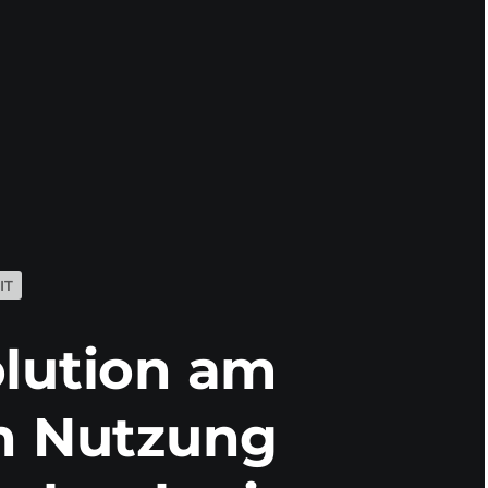
IT
olution am
ch Nutzung