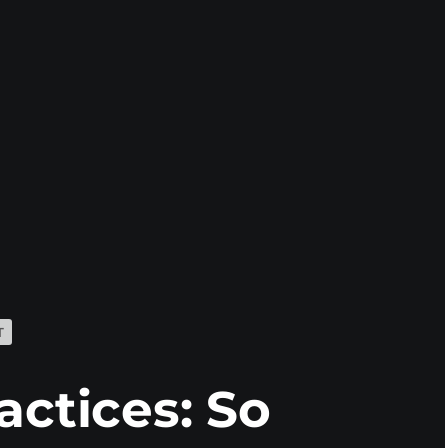
T
actices: So