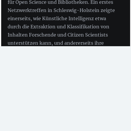
für Open Science und Bibliotheken. Ein erstes
Netzwerktreffen in Schleswig-Holstein zeigte
einerseits, wie Künstliche Intelligenz etwa
durch die Extraktion und Klassifikation von
Inhalten Forschende und Citizen Scientists
unterstützen kann, und andererseits ihre
Schattenseiten für wissenschaftliches
Arbeiten.
"Wenn wir in 20 Jahren
noch KI nutzen wollen,
bauen wir dann auch
neue
#AKWs
?" fragt
Prof.
#Kohlstedt
von