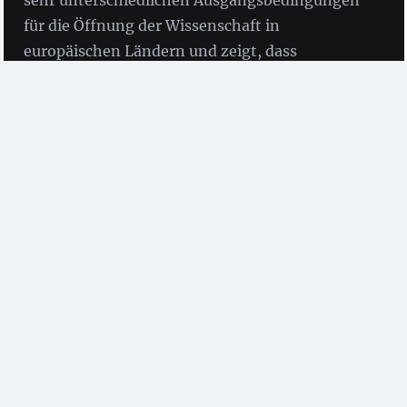
für die Öffnung der Wissenschaft in
europäischen Ländern und zeigt, dass
Bibliotheken eine entscheidende Rolle bei der
Förderung von Open Science spielen.
von Birgit Fingerle und Dr. Willi Scholz
(ZBW)
Der Bericht
„Mutual Learning Exercise – Open
Science: Altmetrics and Rewards”
wurde Ende April
veröffentlicht. Über den Zeitraum eines Jahres kamen
die teilnehmenden Länder zusammen, um
voneinander zu lernen, die besten Wege zur
Bewältigung der identifizierten Herausforderungen