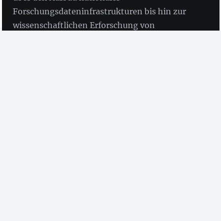
Forschungsdateninfrastrukturen bis hin zur
wissenschaftlichen Erforschung von
Forschungsdaten im Kontext von Open
Science.
Forschungsdaten stellen gegenwärtig im Rahmen des
digitalen Wandels das zentrale Thema der deutschen
Wissenschaftspolitik dar.
So fordert der
Rat für Informationsinfrastrukturen
niedrigschwellige
Services für Wissenschaftlerinnen und
Wissenschaftler, vernetzte Infrastrukturen für