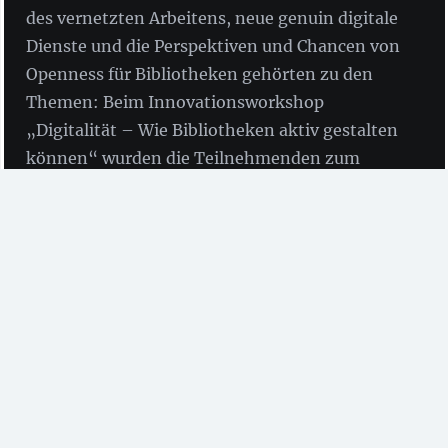
des vernetzten Arbeitens, neue genuin digitale
Dienste und die Perspektiven und Chancen von
Openness für Bibliotheken gehörten zu den
Themen: Beim Innovationsworkshop
„Digitalität – Wie Bibliotheken aktiv gestalten
können“ wurden die Teilnehmenden zum
Innovieren eingeladen und entwickelten
zahlreiche innovative Ideen.
von Birgit Fingerle
(ZBW)
Der Innovationsworkshop
„Digitalität – Wie
Bibliotheken aktiv gestalten können“
veranstaltet von
der ZBW mit Unterstützung von
OCLC
fand am