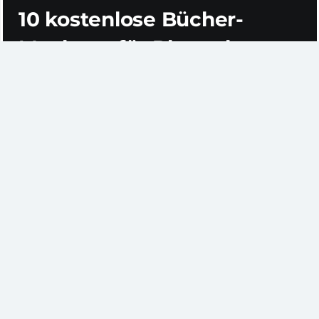
10 kostenlose Bücher-
Mockups für Photoshop
PSD-Mockups sind sauber, einfach – und vor allem
schick. Im Grunde geht es dabei um vordefinierte
Bilder, auf denen sich bestimmte Elemente per
Mausklick austauschen lassen können. Unsere
Auswahl an Bücher-Mockups eignet sich
hervorragend, um beispielweise Lesungen
anzukündigen, Neuerwerbungen vorzustellen oder
Bücher zu besprechen.