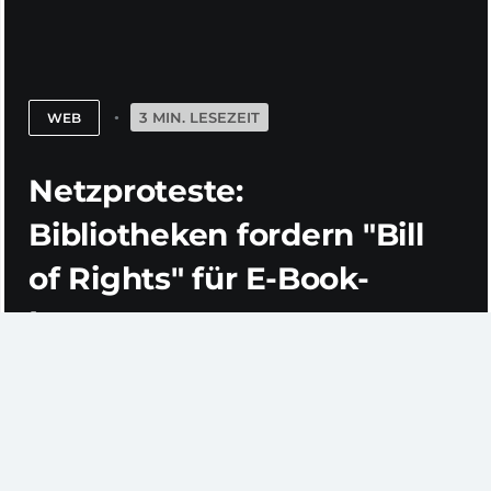
3 MIN. LESEZEIT
WEB
Netzproteste:
Bibliotheken fordern "Bill
of Rights" für E-Book-
Leser
Der US-Verlag HarperCollins hat sich keine Freunde