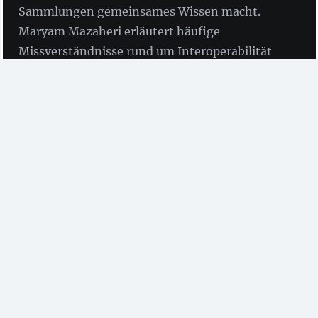
Sammlungen gemeinsames Wissen macht.
Maryam Mazaheri erläutert häufige
Missverständnisse rund um Interoperabilität
und beschreibt, welche Erkenntnisse daraus
gewonnen werden können.
von Maryam Mazaheri
(Universitätsbibliothek
Maastricht)