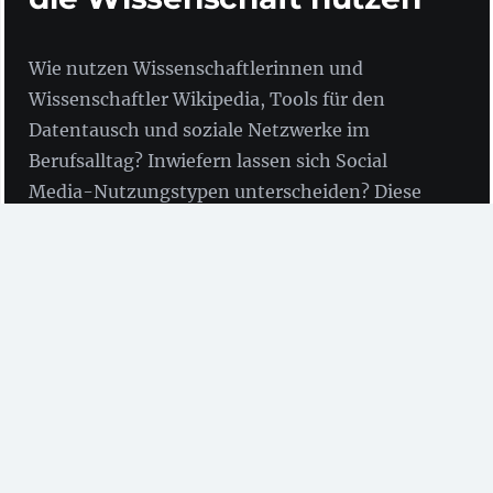
Wie nutzen Wissenschaftlerinnen und
Wissenschaftler Wikipedia, Tools für den
Datentausch und soziale Netzwerke im
Berufsalltag? Inwiefern lassen sich Social
Media-Nutzungstypen unterscheiden? Diese
Fragen beantwortet die aktuelle Social Media-
Studie von Goportis.
In einer bundesweiten Online-Umfrage
“Nutzung
von Social Media-Diensten in der Wissenschaft”
untersuchte
Goportis – Leibniz-Bibliotheksverbund
Forschungsinformation
, welche Social Media-