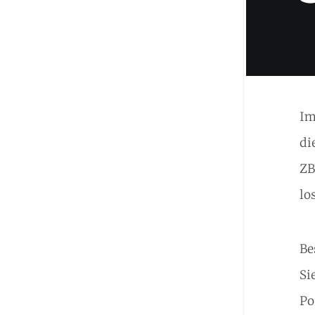
Im
di
ZB
lo
Be
Si
Po