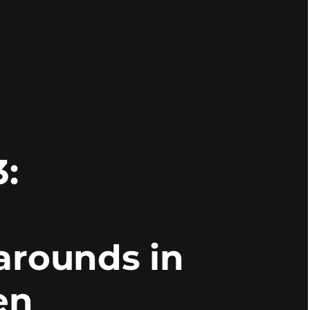
:
arounds in
en