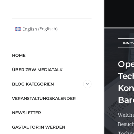
Englisch
English
(
)
INNO
HOME
Ope
ÜBER ZBW MEDIATALK
Tec
BLOG KATEGORIEN
Kon
Bar
VERANSTALTUNGSKALENDER
NEWSLETTER
Welche
Besuch
GASTAUTOR:IN WERDEN
Techno