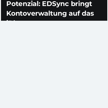
Potenzial: EDSync bringt
Kontoverwaltung auf das
iPhone
Ich bin bei
NetBib
über die App gestolpert, doch
auch
andere
haben bereits
berichtet – zurecht!
EDSync for iPhone
(
iTunes
) holt
die Nutzerverwaltung für Bibliothekskunden auf das
Handy: Über die App lassen sich Entleihungen
einsehen und auf Knopfdruck verlängern, zudem
werden alle bislang angefallenen Gebühren angezeigt.