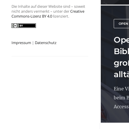
Die Inhalte auf dieser Website sind – soweit
nicht anders vermerkt – unter der
Creative
Commons-Lizenz BY 4.0
lizenziert.
OPEN
Ope
Impressum
|
Datenschutz
Bib
gro
all
Eine V
beim 
Access