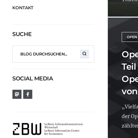
KONTAKT
SUCHE
OPEN
Ope
Teil
Ope
SOCIAL MEDIA
von
„Vielf
der O
zählten