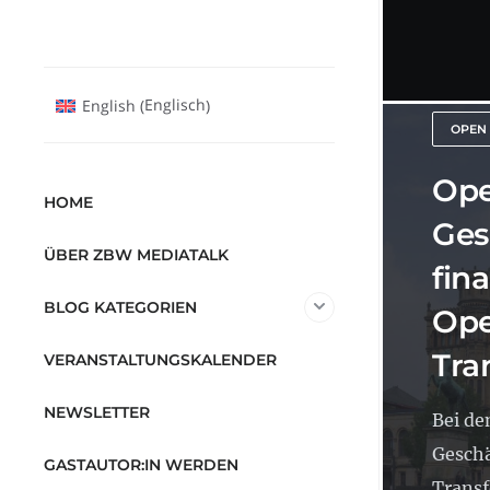
Englisch
English
(
)
OPEN
Ope
HOME
Ges
ÜBER ZBW MEDIATALK
fin
BLOG KATEGORIEN
Ope
Tra
VERANSTALTUNGSKALENDER
NEWSLETTER
Bei de
Geschä
GASTAUTOR:IN WERDEN
Transf