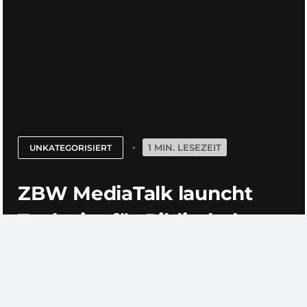
1 MIN. LESEZEIT
UNKATEGORISIERT
ZBW MediaTalk launcht
Toolseite für Bibliotheken