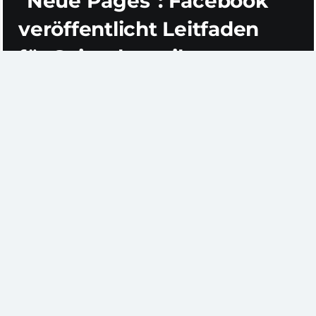
"Neue Pages": Facebook
veröffentlicht Leitfaden
für Seitenbetreiber
Seit ein paar Tagen sind die neuen
Timeline-
Unternehmensseiten
bei Facebok nun schon frei
geschaltet – noch bis zum 30. März bleibt allen
Betreibern Zeit, um nun Korrekturen vorzunehmen,
denn danach wird zwangsumgestellt. Die ZBW hat
bereits Anpassungen vorgenommen und ist mit der
neuen Seite in den Live-Betrieb
gegangen. Auch ZBW
MediaTalk erscheint im
überarbeiteten Design
.