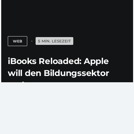
5 MIN. LESEZEIT
WEB
iBooks Reloaded: Apple
will den Bildungssektor
erobern
Hoffentlich habe ich niemanden vergessen, doch es
dürften drei Parteien sein, die nach der heutigen