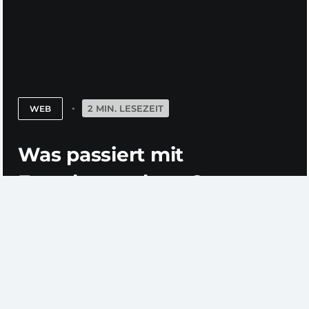
2 MIN. LESEZEIT
WEB
Was passiert mit
Forschungsdaten?
von Ralf Toepfer
Für wissenschaftliche Bibliotheken reicht es nicht