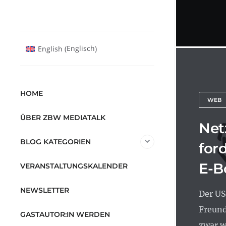
Englisch
English
(
)
HOME
WEB
ÜBER ZBW MEDIATALK
Net
BLOG KATEGORIEN
ford
E-B
VERANSTALTUNGSKALENDER
NEWSLETTER
Der US
Freund
GASTAUTOR:IN WERDEN
zwar we