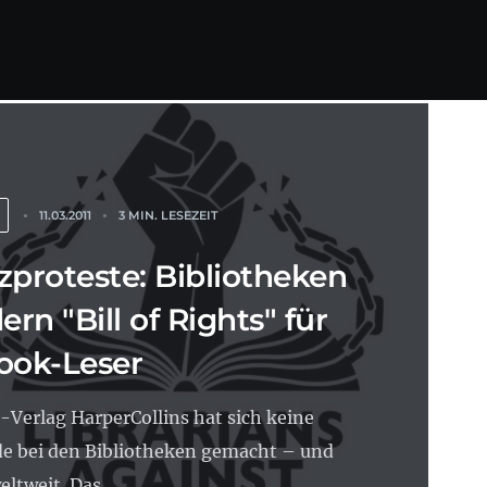
11.03.2011
3 MIN. LESEZEIT
zproteste: Bibliotheken
ern "Bill of Rights" für
ook-Leser
-Verlag HarperCollins hat sich keine
e bei den Bibliotheken gemacht – und
ltweit. Das...