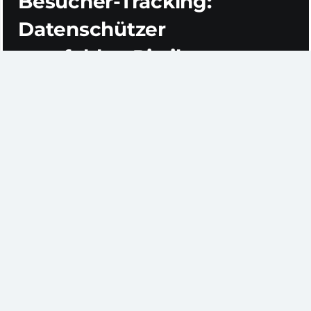
Besucher-Tracking:
Datenschützer
empfehlen Piwik
Nutzerbefragungen, Zielgruppenstudien, Usability-
Tests – Bibliotheken und Fachinformationszentren
verfügen heute über eine Menge Werkzeuge, um ihre
Kunden besser kennen zu lernen. Doch nicht immer
sind diese Maßnahmen zielführend. Laut
Teilnehmern des kürzlich stattgefundenen
BibCamp
4
sind manche Ergebnisse so heterogen, dass man
ratlos zurück bleibt.
Und selbst wenn die Bedürfnisse