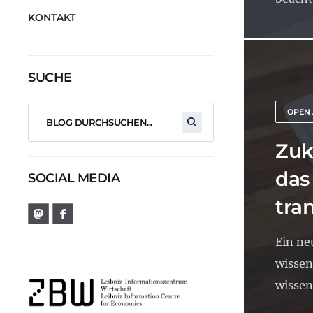
KONTAKT
SUCHE
OPEN
Zuk
das
SOCIAL MEDIA
tra
Ein ne
wissen
wissen