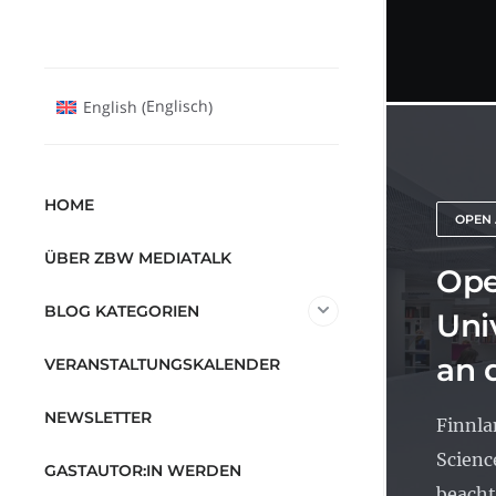
Englisch
English
(
)
HOME
OPEN
ÜBER ZBW MEDIATALK
Ope
BLOG KATEGORIEN
Uni
an 
VERANSTALTUNGSKALENDER
NEWSLETTER
Finnla
Scienc
GASTAUTOR:IN WERDEN
beachtl