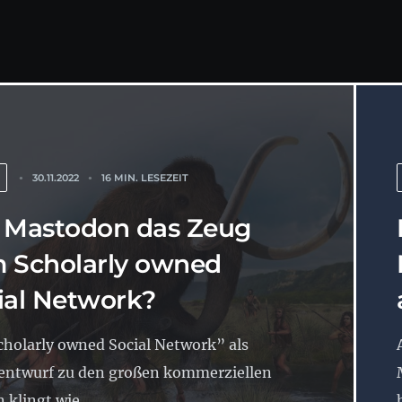
30.11.2022
16 MIN. LESEZEIT
 Mastodon das Zeug
 Scholarly owned
ial Network?
cholarly owned Social Network” als
ntwurf zu den großen kommerziellen
 klingt wie...