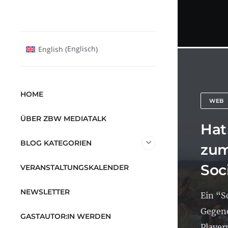
Englisch
English
(
)
HOME
WEB
ÜBER ZBW MEDIATALK
Hat
BLOG KATEGORIEN
zum
Soc
VERANSTALTUNGSKALENDER
NEWSLETTER
Ein “S
Gegene
GASTAUTOR:IN WERDEN
Playern