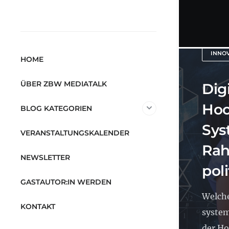
INNO
HOME
ÜBER ZBW MEDIATALK
Dig
Hoc
BLOG KATEGORIEN
Sys
VERANSTALTUNGSKALENDER
Rah
NEWSLETTER
pol
GASTAUTOR:IN WERDEN
Welche
KONTAKT
system
der Ho