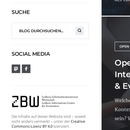
SUCHE
OPEN
SOCIAL MEDIA
Ope
Int
& E
Welch
Kontex
Die Inhalte auf dieser Website sind – soweit
sein? 
nicht anders vermerkt – unter der
Creative
Commons-Lizenz BY 4.0
lizenziert.