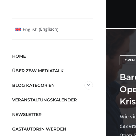
Englisch
English
(
)
HOME
OPEN 
ÜBER ZBW MEDIATALK
Bar
BLOG KATEGORIEN
Ope
Kri
VERANSTALTUNGSKALENDER
NEWSLETTER
Wie vi
das er
GASTAUTOR:IN WERDEN
Open S