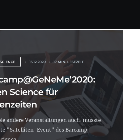
SCIENCE
15.12.2020
17 MIN. LESEZEIT
camp@GeNeMe’2020:
n Science für
senzeiten
ele andere Veranstaltungen auch, musste
ste "Satelliten-Event" des Barcamp
cience...