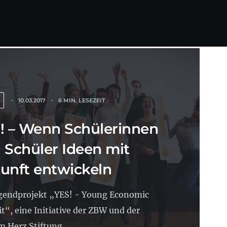
10.03.2017
6 MIN. LESEZEIT
! – Wenn Schülerinnen
 Schüler Ideen mit
unft entwickeln
gendprojekt „YES! - Young Economic
“, eine Initiative der ZBW und der
m Herz Stiftung,...