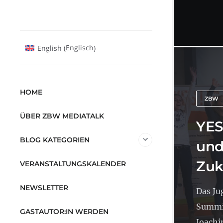
Englisch
English
(
)
HOME
ZBW
ÜBER ZBW MEDIATALK
YES
BLOG KATEGORIEN
und
Zuk
VERANSTALTUNGSKALENDER
NEWSLETTER
Das Ju
Summit
GASTAUTOR:IN WERDEN
Joachi