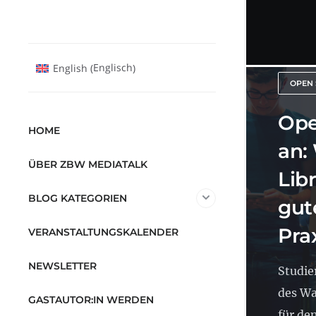
Englisch
English
(
)
OPEN 
Ope
HOME
an:
ÜBER ZBW MEDIATALK
Lib
BLOG KATEGORIEN
gut
Pra
VERANSTALTUNGSKALENDER
NEWSLETTER
Studie
des Wa
GASTAUTOR:IN WERDEN
für den