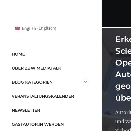
OPEN 
Englisch
English
(
)
Erk
Sci
HOME
Ope
ÜBER ZBW MEDIATALK
Aut
BLOG KATEGORIEN
geo
übe
VERANSTALTUNGSKALENDER
NEWSLETTER
Autori
und wa
GASTAUTOR:IN WERDEN
Sicherh