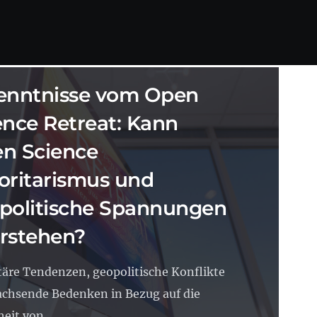
SCIENCE
24.06.2026
22 MIN. LESEZEIT
enntnisse vom Open
ence Retreat: Kann
n Science
oritarismus und
politische Spannungen
rstehen?
täre Tendenzen, geopolitische Konflikte
chsende Bedenken in Bezug auf die
eit von...