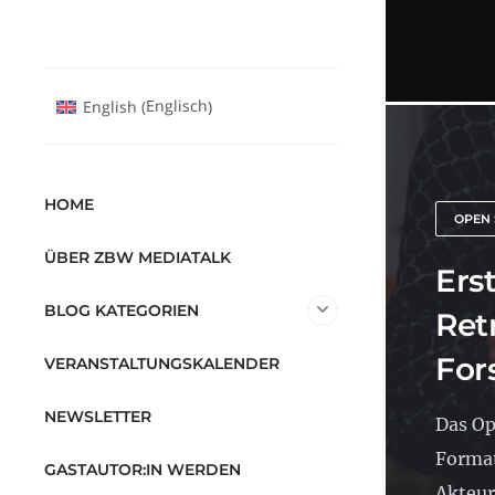
Englisch
English
(
)
HOME
OPEN 
ÜBER ZBW MEDIATALK
Ers
BLOG KATEGORIEN
Ret
For
VERANSTALTUNGSKALENDER
NEWSLETTER
Das Op
Format
GASTAUTOR:IN WERDEN
Akteur