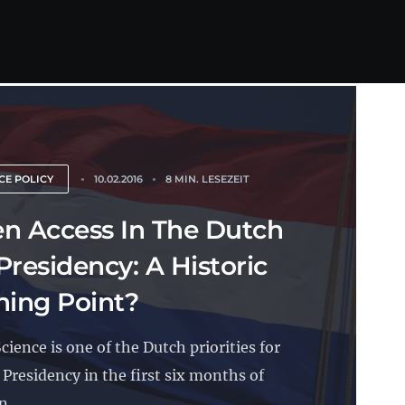
CE POLICY
10.02.2016
8 MIN. LESEZEIT
n Access In The Dutch
Presidency: A Historic
ning Point?
cience is one of the Dutch priorities for
 Presidency in the first six months of
n...