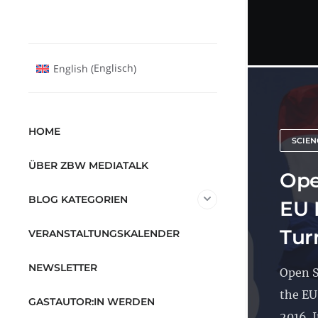
Englisch
English
(
)
HOME
SCIEN
ÜBER ZBW MEDIATALK
Ope
BLOG KATEGORIEN
EU 
Tur
VERANSTALTUNGSKALENDER
NEWSLETTER
Open S
the EU
GASTAUTOR:IN WERDEN
2016. I