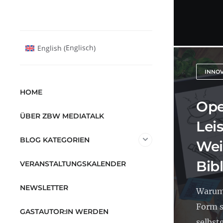
Englisch
English
(
)
INNO
HOME
Ope
ÜBER ZBW MEDIATALK
Lei
BLOG KATEGORIEN
Wei
Bib
VERANSTALTUNGSKALENDER
NEWSLETTER
Warum
Form s
GASTAUTOR:IN WERDEN
selbstg