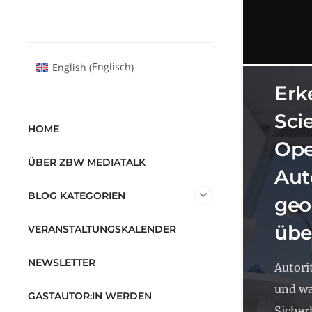
OPEN 
Englisch
English
(
)
Erk
Sci
HOME
Ope
ÜBER ZBW MEDIATALK
Aut
BLOG KATEGORIEN
geo
übe
VERANSTALTUNGSKALENDER
NEWSLETTER
Autori
und wa
GASTAUTOR:IN WERDEN
Sicherh