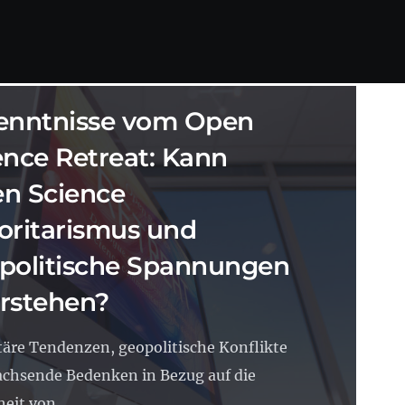
SCIENCE
24.06.2026
22 MIN. LESEZEIT
enntnisse vom Open
ence Retreat: Kann
n Science
oritarismus und
politische Spannungen
rstehen?
täre Tendenzen, geopolitische Konflikte
chsende Bedenken in Bezug auf die
eit von...