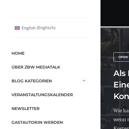
Englisch
English
(
)
HOME
OPEN 
ÜBER ZBW MEDIATALK
Als
BLOG KATEGORIEN
Ein
Kon
VERANSTALTUNGSKALENDER
NEWSLETTER
Wie ka
wenn 
GASTAUTOR:IN WERDEN
Kosten 