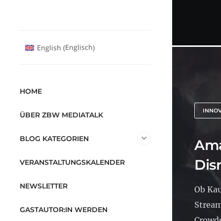
Englisch
English
(
)
HOME
INNO
ÜBER ZBW MEDIATALK
BLOG KATEGORIEN
Ama
Dis
VERANSTALTUNGSKALENDER
NEWSLETTER
Ob Kau
Stream
GASTAUTOR:IN WERDEN
Crowds