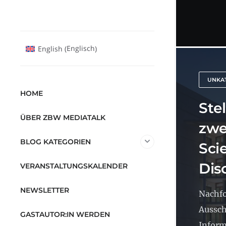
Englisch
English
(
)
UNKAT
HOME
Ste
ÜBER ZBW MEDIATALK
zwe
BLOG KATEGORIEN
Sci
Dis
VERANSTALTUNGSKALENDER
NEWSLETTER
Nachf
Aussch
GASTAUTOR:IN WERDEN
Inform