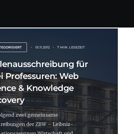
EGORISIERT
01.11.2012
7 MIN. LESEZEIT
llenausschreibung für
i Professuren: Web
ence & Knowledge
covery
olgend zwei gemeinsame
reibungen der ZBW – Leibniz-
ationszentrum Wirtschaft und...