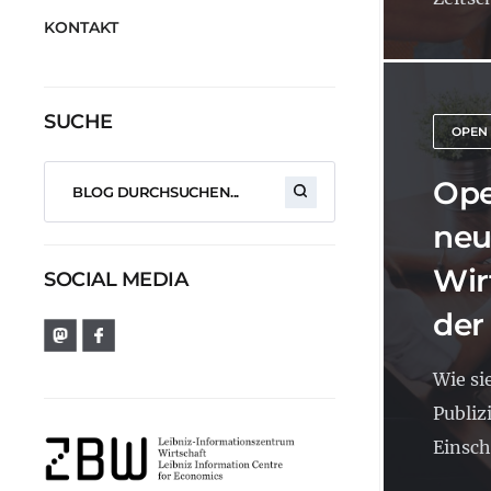
KONTAKT
SUCHE
OPEN
Ope
neu
Wir
SOCIAL MEDIA
der
Wie si
Publiz
Einsch