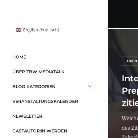
Englisch
English
(
)
HOME
OPEN
ÜBER ZBW MEDIATALK
Int
BLOG KATEGORIEN
Pre
ziti
VERANSTALTUNGSKALENDER
NEWSLETTER
Welche
des Zi
GASTAUTOR:IN WERDEN
Zeitsch