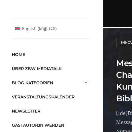
Englisch
English
(
)
INNO
HOME
Mes
ÜBER ZBW MEDIATALK
Cha
BLOG KATEGORIEN
Kun
Bib
VERANSTALTUNGSKALENDER
NEWSLETTER
[:de]D
Messag
GASTAUTOR:IN WERDEN
Nutzer