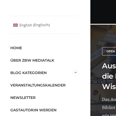
Englisch
English
(
)
HOME
OPEN 
ÜBER ZBW MEDIATALK
Aus
BLOG KATEGORIEN
die 
Wis
VERANSTALTUNGSKALENDER
NEWSLETTER
Das Au
Biblio
GASTAUTOR:IN WERDEN
wie ve